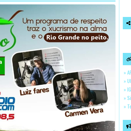
» A
» U
» IG
» S
» T