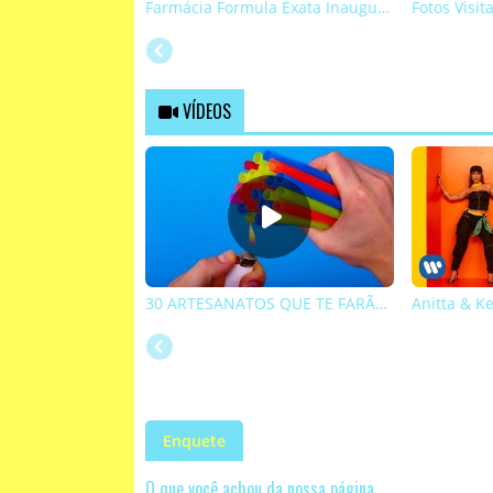
Farmácia Formula Exata Inauguração
Fotos Visit
VÍDEOS
30 ARTESANATOS QUE TE FARÃO PARECER SUPER DESCOLADO
Enquete
O que você achou da nossa página