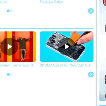
antes
Fotos da Rádio
Exemp
Anitta & Kevinho - Terremoto (Official Music Video)
39 DESCOBERTAS INCRÍVEIS QUE VÃO ECONOMIZAR SEU DINHEIRO