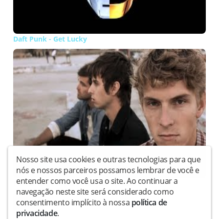
Daft Punk - Get Lucky
Nosso site usa cookies e outras tecnologias para que
nós e nossos parceiros possamos lembrar de você e
entender como você usa o site. Ao continuar a
Foster The People - Pumped up Kicks
navegação neste site será considerado como
1
2
consentimento implícito à nossa
política de
privacidade
.